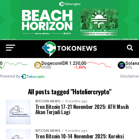
Dogecoin
IDR 1.230,00
Solana
I
DOGE
-1,44
%
SOL
Powered By
Disclaimer
All posts tagged "Hoteliercrypto"
BITCOIN NEWS
9 months ago
Tren Bitcoin 17-21 November 2025: ATH Masih
Akan Terjadi Lagi
BITCOIN NEWS
9 months ago
Tren Bitcoin 10-14 November 2025: Koreksi