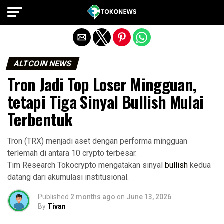
Exit mobile version
ALTCOIN NEWS
Tron Jadi Top Loser Mingguan,
tetapi Tiga Sinyal Bullish Mulai
Terbentuk
Tron (TRX) menjadi aset dengan performa mingguan
terlemah di antara 10 crypto terbesar.
Tim Research Tokocrypto mengatakan sinyal
bullish
kedua
datang dari akumulasi institusional.
Published
2 months ago
on
June 13, 2026
By
Tivan