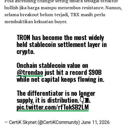
Pola ascending triangle sering dibaca sebagai struktur
bullish jika harga mampu menembus resistance. Namun,
selama breakout belum terjadi, TRX masih perlu
membuktikan kekuatan buyer.
TRON has become the most widely
held stablecoin settlement layer in
crypto.
Onchain stablecoin value on
@trondao
just hit a record $90B
while net capital keeps flowing in.
The differentiator is no longer
supply, it is distribution.👇🧵
pic.twitter.com/rfTokSB2LM
— CertiK Skynet (@CertiKCommunity)
June 11, 2026