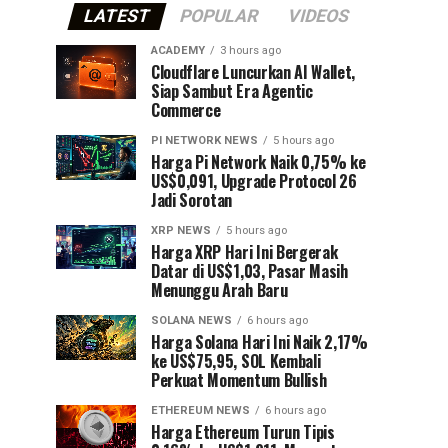
LATEST
POPULAR
VIDEOS
ACADEMY
3 hours ago
Cloudflare Luncurkan AI Wallet,
Siap Sambut Era Agentic
Commerce
PI NETWORK NEWS
5 hours ago
Harga Pi Network Naik 0,75% ke
US$0,091, Upgrade Protocol 26
Jadi Sorotan
XRP NEWS
5 hours ago
Harga XRP Hari Ini Bergerak
Datar di US$1,03, Pasar Masih
Menunggu Arah Baru
SOLANA NEWS
6 hours ago
Harga Solana Hari Ini Naik 2,17%
ke US$75,95, SOL Kembali
Perkuat Momentum Bullish
ETHEREUM NEWS
6 hours ago
Harga Ethereum Turun Tipis