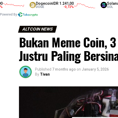
Dogecoin
IDR 1.241,00
Solana
IDR 1.3
DOGE
-0,72
%
SOL
Powered By
ALTCOIN NEWS
Bukan Meme Coin, 3 A
Justru Paling Bersin
Published
7 months ago
on
January 5, 2026
By
Tivan