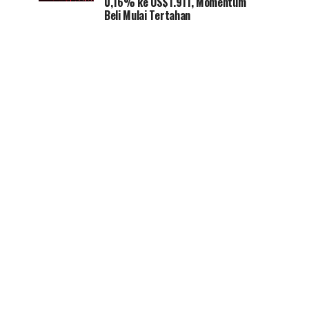
0,16% ke US$1.911, Momentum
Beli Mulai Tertahan