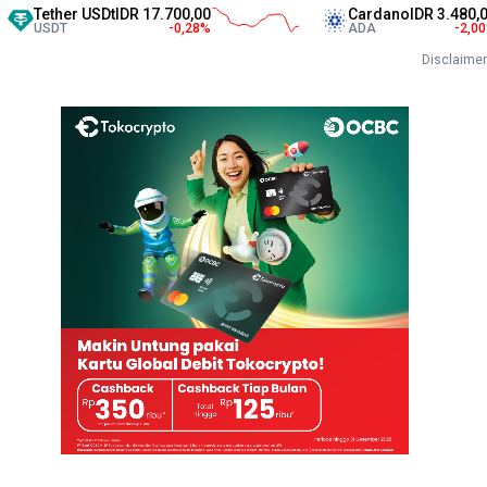
her USDt
IDR 17.700,00
Cardano
IDR 3.480,00
T
-0,28
%
ADA
-2,00
%
Disclaimer