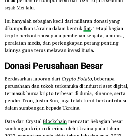
tidak pernah terkumpul lebih dari US$ 10 juta sebulan
sejak Mei lalu.
Ini hanyalah sebagian kecil dari miliaran donasi yang
dikumpulkan Ukraina dalam bentuk
fiat
. Tetapi bagian
kripto berkontribusi pada pembelian senjata , amunisi,
peralatan medis, dan perlengkapan perang penting
lainnya guna terus melawan invasi Rusia.
Donasi Perusahaan Besar
Berdasarkan laporan dari
Crypto Potato
, beberapa
perusahaan dan tokoh terkemuka di industri aset digital,
termasuk bursa kripto terbesar di dunia, Binance, serta
pendiri Tron, Justin Sun, juga telah turut berkontribusi
dalam sumbangan kepada Ukraina.
Data dari Crystal
Blockchain
mencatat Sebagian besar
sumbangan kripto diterima oleh Ukraina pada tahun
2022, sementara pada akhir tahun lalu dan awal 2023