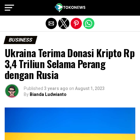
Exit mobile version
BUSINESS
Ukraina Terima Donasi Kripto Rp
3,4 Triliun Selama Perang
dengan Rusia
Published
3 years ago
on
August 1, 2023
By
Bianda Ludwianto