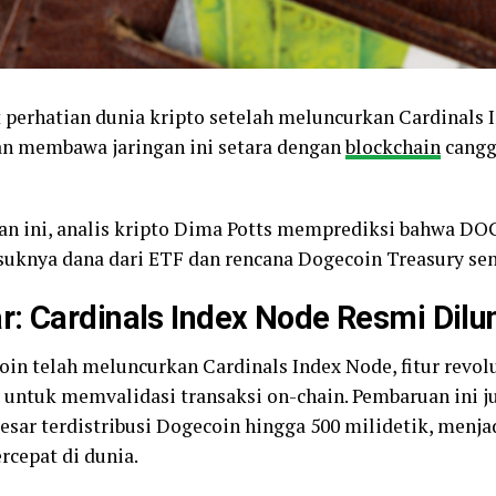
 perhatian dunia kripto setelah meluncurkan Cardinals 
kan membawa jaringan ini setara dengan
blockchain
cangg
n ini, analis kripto Dima Potts memprediksi bahwa DOGE
asuknya dana dari ETF dan rencana Dogecoin Treasury seni
r: Cardinals Index Node Resmi Dilu
oin telah meluncurkan Cardinals Index Node, fitur rev
 untuk memvalidasi transaksi on-chain. Pembaruan ini 
esar terdistribusi Dogecoin hingga 500 milidetik, menja
rcepat di dunia.