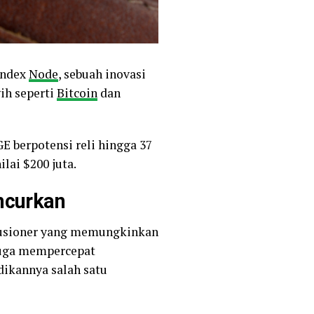
Index
Node
, sebuah inovasi
ih seperti
Bitcoin
dan
 berpotensi reli hingga 37
lai $200 juta.
ncurkan
olusioner yang memungkinkan
juga mempercepat
dikannya salah satu