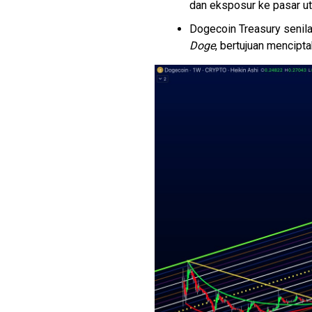
dan eksposur ke pasar u
Dogecoin Treasury senila
Doge
, bertujuan mencipt