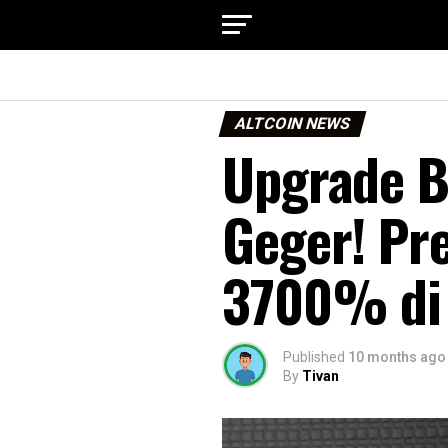
ALTCOIN NEWS
Upgrade B
Geger! Pr
3700% di
Published
10 months ago
By
Tivan