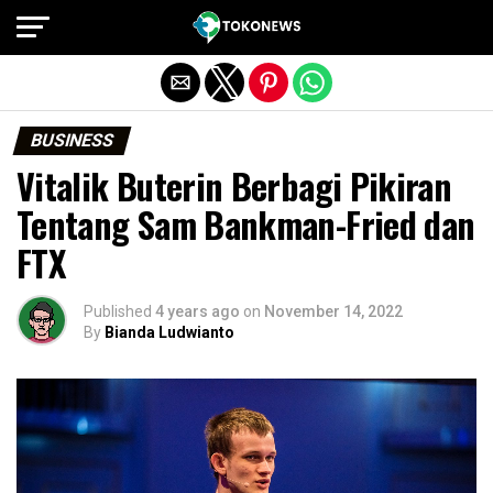
Exit mobile version
BUSINESS
Vitalik Buterin Berbagi Pikiran
Tentang Sam Bankman-Fried dan
FTX
Published
4 years ago
on
November 14, 2022
By
Bianda Ludwianto