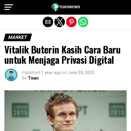
Exit mobile version
MARKET
Vitalik Buterin Kasih Cara Baru
untuk Menjaga Privasi Digital
Published
1 year ago
on
June 30, 2025
By
Tivan