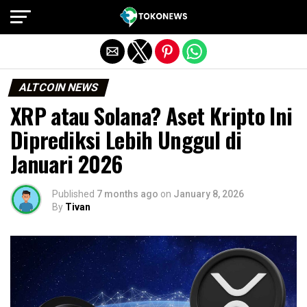
Exit mobile version
ALTCOIN NEWS
XRP atau Solana? Aset Kripto Ini
Diprediksi Lebih Unggul di
Januari 2026
Published
7 months ago
on
January 8, 2026
By
Tivan