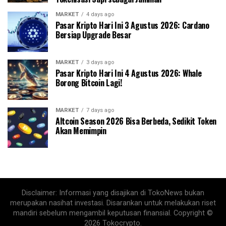
MARKET
4 days ago
Pasar Kripto Hari Ini 3 Agustus 2026: Cardano
Bersiap Upgrade Besar
MARKET
3 days ago
Pasar Kripto Hari Ini 4 Agustus 2026: Whale
Borong Bitcoin Lagi!
MARKET
7 days ago
Altcoin Season 2026 Bisa Berbeda, Sedikit Token
Akan Memimpin
Disclaimer: Informasi yang disajikan di TokoNews bukan
merupakan nasihat investasi. Disarankan untuk melakukan riset
mandiri sebelum mengambil keputusan finansial. Copyright ©
2026 Tokocrypto.