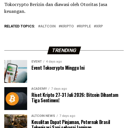
Tokocrypto Berizin dan diawasi oleh Otoritas Jasa
keuangan.
RELATED TOPICS:
ALTCOIN
KRIPTO
RIPPLE
XRP
TRENDING
EVENT
4 days ago
Event Tokocrypto Minggu Ini
ACADEMY
7 days ago
Riset Kripto 27-31 Juli 2026: Bitcoin Dihantam
Tiga Sentimen!
ALTCOIN NEWS
7 days ago
Kesulitan Dapat Pinjaman, Peternak Brasil
Tokenisasi Sapi sebagai Jaminan