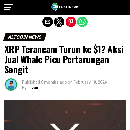
Exit mobile version
ALTCOIN NEWS
XRP Terancam Turun ke $1? Aksi
Jual Whale Picu Pertarungan
Sengit
Published
6 months ago
on
February 18, 2026
By
Tivan