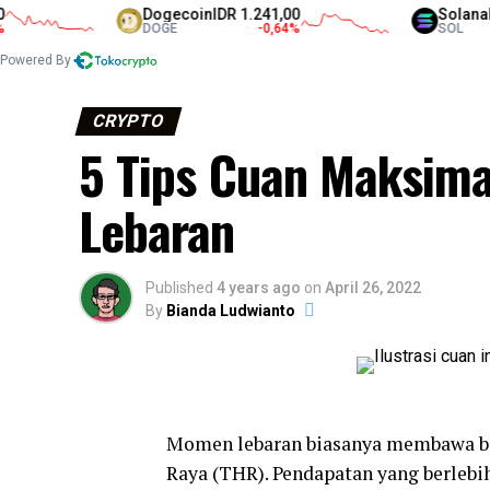
Dogecoin
IDR 1.241,00
Solana
IDR 1.351
DOGE
-0,64
%
SOL
Powered By
CRYPTO
5 Tips Cuan Maksimal
Lebaran
Published
4 years ago
on
April 26, 2022
By
Bianda Ludwianto
Momen lebaran biasanya membawa ber
Raya (THR). Pendapatan yang berlebi