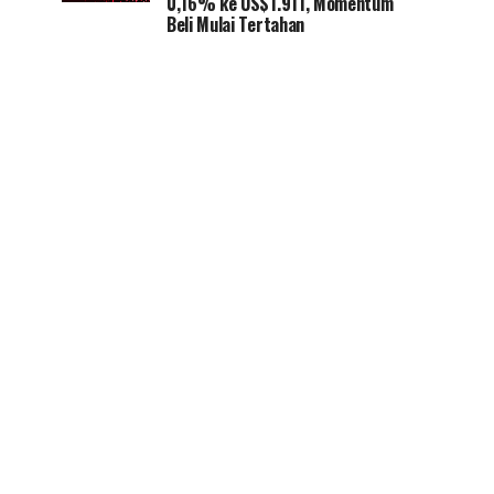
0,16% ke US$1.911, Momentum
Beli Mulai Tertahan