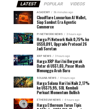
LATEST
POPULAR
VIDEOS
ACADEMY
36 minutes ago
Cloudflare Luncurkan AI Wallet,
Siap Sambut Era Agentic
Commerce
PI NETWORK NEWS
3 hours ago
Harga Pi Network Naik 0,75% ke
US$0,091, Upgrade Protocol 26
Jadi Sorotan
XRP NEWS
3 hours ago
Harga XRP Hari Ini Bergerak
Datar di US$1,03, Pasar Masih
Menunggu Arah Baru
SOLANA NEWS
4 hours ago
Harga Solana Hari Ini Naik 2,17%
ke US$75,95, SOL Kembali
Perkuat Momentum Bullish
ETHEREUM NEWS
4 hours ago
Harga Ethereum Turun Tipis