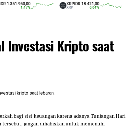
.950,00
XRP
IDR 18.421,00
Tethe
1,47
%
XRP
0,04
%
USDT
 Investasi Kripto saat
kah bagi sisi keuangan karena adanya Tunjangan Hari
h tersebut, jangan dihabiskan untuk memenuhi