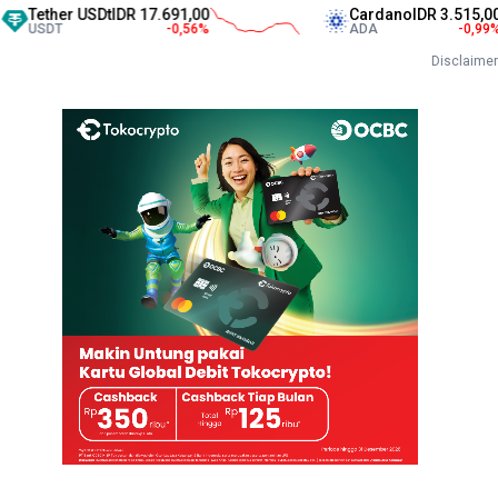
r USDt
IDR 17.691,00
Cardano
IDR 3.515,00
-0,56
%
ADA
-0,99
%
Disclaimer