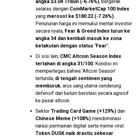
angka $3.04 Triliun (-6.76%)
, bergerak
selaras dengan
CoinMarketCap 100 Index
yang
merosot ke $180.22 (-7.26%)
.
Penurunan harga ini memukul mental investor
secara nyata;
Fear & Greed Index turun ke
angka 34 dan kembali masuk ke zona
ketakutan dengan status ‘Fear’.
Di sisi lain,
CMC
Altcoin
Season Index
tertahan di angka 31/100
. Kondisi ini
mempertegas bahwa ‘Altcoin Season’
tertunda,
di tengah sentimen yang
memburuk
, arus uang utama cenderung
defensif dan belum berotasi secara agresif
ke pasar altcoin.
Sektor
Trading Card Game (+129%)
dan
Chinese Meme (+108%)
mendominasi
narasi permainan digital serta meme viral.
Token
DUSK naik drastis sebesar