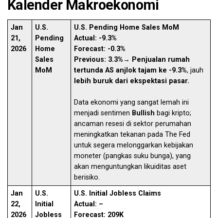
Kalender Makroekonomi
Jan
U.S.
U.S. Pending Home Sales MoM
21,
Pending
Actual: -9.3%
2026
Home
Forecast: -0.3%
Sales
Previous: 3.3%
→
Penjualan rumah
MoM
tertunda AS anjlok tajam ke -9.3%
, jauh
lebih buruk dari ekspektasi pasar.
Data ekonomi yang sangat lemah ini
menjadi sentimen
Bullish
bagi kripto;
ancaman resesi di sektor perumahan
meningkatkan tekanan pada The Fed
untuk segera melonggarkan kebijakan
moneter (pangkas suku bunga), yang
akan menguntungkan likuiditas aset
berisiko.
Jan
U.S.
U.S. Initial Jobless Claims
22,
Initial
Actual: –
2026
Jobless
Forecast: 209K