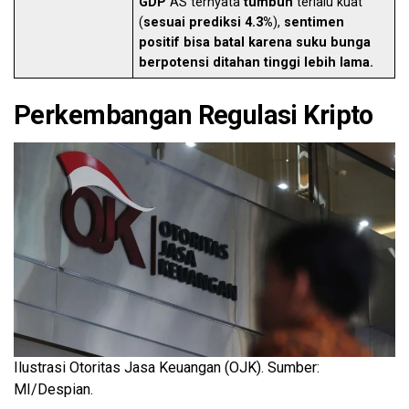
GDP
AS ternyata
tumbuh
terlalu kuat
(
sesuai prediksi 4.3%
),
sentimen
positif bisa batal karena suku bunga
berpotensi ditahan tinggi lebih lama.
Perkembangan Regulasi Kripto
Ilustrasi Otoritas Jasa Keuangan (OJK). Sumber:
MI/Despian.