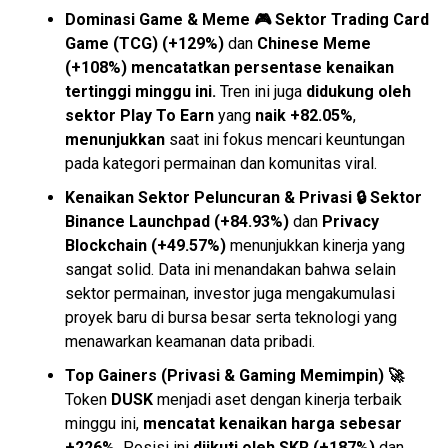
Dominasi Game & Meme 🎮 Sektor Trading Card
Game (TCG) (+129%)
dan
Chinese Meme
(+108%)
mencatatkan persentase kenaikan
tertinggi minggu ini.
Tren ini juga
didukung oleh
sektor Play To Earn
yang
naik +82.05%
,
menunjukkan
saat ini fokus mencari keuntungan
pada kategori permainan dan komunitas viral.
Kenaikan Sektor Peluncuran & Privasi 🔒
Sektor
Binance Launchpad (+84.93%)
dan
Privacy
Blockchain (+49.57%)
menunjukkan kinerja yang
sangat solid. Data ini menandakan bahwa selain
sektor permainan, investor juga mengakumulasi
proyek baru di bursa besar serta teknologi yang
menawarkan keamanan data pribadi.
Top Gainers (Privasi & Gaming Memimpin) 🚀
Token
DUSK
menjadi aset dengan kinerja terbaik
minggu ini,
mencatat kenaikan harga sebesar
+226%.
Posisi ini
diikuti oleh SKR (+187%)
dan