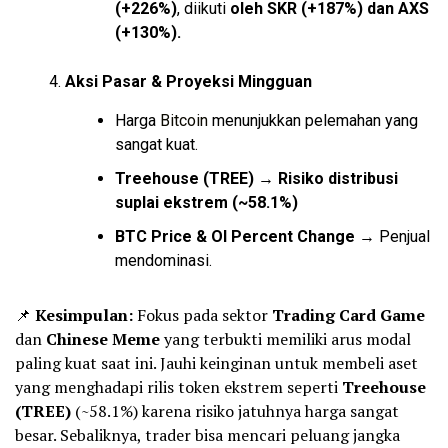
(+226%)
, diikuti
oleh SKR (+187%) dan AXS
(+130%).
Aksi Pasar & Proyeksi Mingguan
Harga
Bitcoin
menunjukkan pelemahan yang
sangat kuat.
Treehouse (TREE) → Risiko distribusi
suplai ekstrem (~58.1%)
BTC Price & OI Percent Change
→ Penjual
mendominasi.
📌
Kesimpulan:
Fokus pada sektor
Trading Card Game
dan
Chinese Meme
yang terbukti memiliki arus modal
paling kuat saat ini. Jauhi keinginan untuk membeli aset
yang menghadapi rilis token ekstrem seperti
Treehouse
(TREE)
(~58.1%) karena risiko jatuhnya harga sangat
besar. Sebaliknya, trader bisa mencari peluang jangka