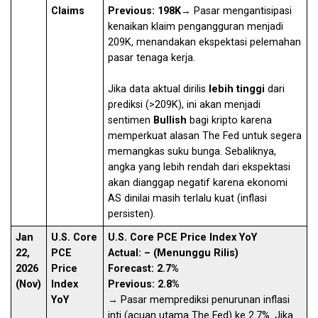
Claims
Previous: 198K
→ Pasar mengantisipasi
kenaikan klaim pengangguran menjadi
209K, menandakan ekspektasi pelemahan
pasar tenaga kerja.
Jika data aktual dirilis
lebih tinggi
dari
prediksi (>209K), ini akan menjadi
sentimen
Bullish
bagi kripto karena
memperkuat alasan The Fed untuk segera
memangkas suku bunga. Sebaliknya,
angka yang lebih rendah dari ekspektasi
akan dianggap negatif karena ekonomi
AS dinilai masih terlalu kuat (inflasi
persisten).
Jan
U.S. Core
U.S. Core PCE Price Index YoY
22,
PCE
Actual: – (Menunggu Rilis)
2026
Price
Forecast: 2.7%
(Nov)
Index
Previous: 2.8%
YoY
→ Pasar memprediksi penurunan inflasi
inti (acuan utama The Fed) ke 2.7%. Jika