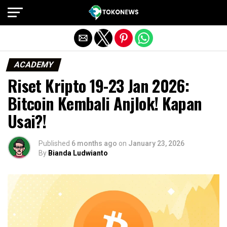
Exit mobile version
ACADEMY
Riset Kripto 19-23 Jan 2026:
Bitcoin Kembali Anjlok! Kapan
Usai?!
Published
6 months ago
on
January 23, 2026
By
Bianda Ludwianto