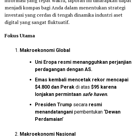
informasi yang tepat waktu, laporan ini diharapkan dapat
menjadi kompas bagi Anda dalam menentukan strategi
investasi yang cerdas di tengah dinamika industri aset
digital yang sangat fluktuatif.
Fokus Utama
Makroekonomi Global
Uni Eropa resmi menangguhkan
perjanjian
perdagangan dengan AS.
Emas kembali mencetak rekor
mencapai
$4.800
dan Perak
di atas
$95
karena
lonjakan permintaan
safe haven
.
Presiden
Trump
secara
resmi
menandatangani
pembentukan
‘Dewan
Perdamaian’
Makroekonomi Nasional