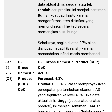
data aktual dirilis
sesuai atau lebih
rendah
dari prediksi, ini menjadi sentimen
Bullish
kuat bagi kripto karena
mengonfirmasi tren disinflasi yang
memungkinkan The Fed segera
memangkas suku bunga.
Sebaliknya, angka di atas 2.7% akan
dianggap negatif (
Bearish
) karena
menandakan inflasi masih membandel.
Jan
U.S.
U.S. Gross Domestic Product (GDP)
22,
Gross
QoQ
2026
Domestic
Actual: –
(Q3)
Product
Forecast: 4.3%
(GDP)
Previous: 3.8%
→ Pasar memproyeksikan
QoQ
percepatan pertumbuhan ekonomi AS
yang signifikan ke level 4.3%. Jika data
aktual dirilis
tinggi
(sesuai atau di atas
prediksi), ini menjadi sentimen
Bearish
bagi kripto; ekonomi yang “terlalu panas”