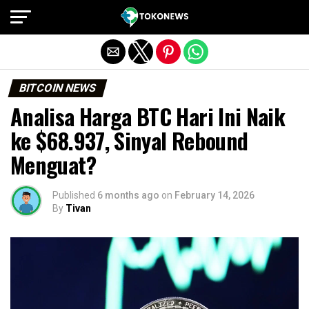
Exit mobile version
BITCOIN NEWS
Analisa Harga BTC Hari Ini Naik
ke $68.937, Sinyal Rebound
Menguat?
Published
6 months ago
on
February 14, 2026
By
Tivan