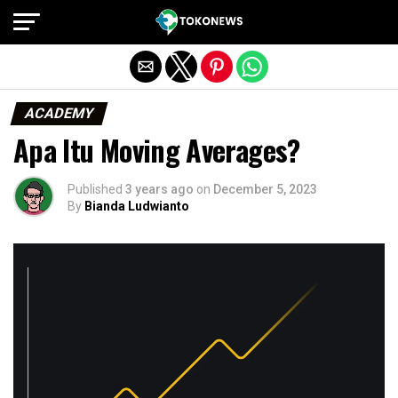
Exit mobile version
ACADEMY
Apa Itu Moving Averages?
Published
3 years ago
on
December 5, 2023
By
Bianda Ludwianto