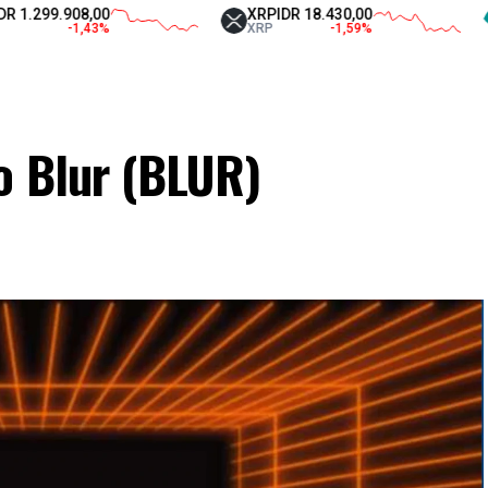
.908,00
XRP
IDR 18.430,00
Tethe
-1,43
%
XRP
-1,59
%
USDT
o Blur (BLUR)