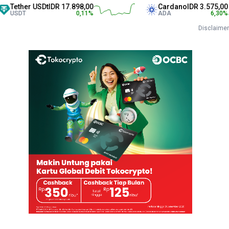
r USDt
IDR 17.898,00
Cardano
IDR 3.575,00
0,11
%
ADA
6,30
%
Disclaimer