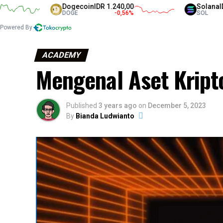
Dogecoin
IDR 1.240,00
Solana
IDR 1.299
DOGE
-0,56
%
SOL
Powered By
ACADEMY
Mengenal Aset Kript
Published
3 years ago
on
December 5, 2023
By
Bianda Ludwianto