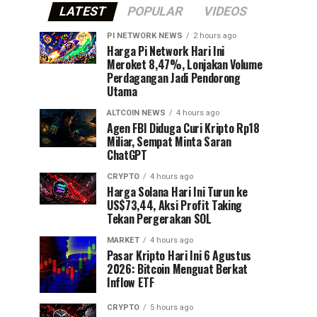
LATEST
POPULAR
VIDEOS
PI NETWORK NEWS
2 hours ago
Harga Pi Network Hari Ini
Meroket 8,47%, Lonjakan Volume
Perdagangan Jadi Pendorong
Utama
ALTCOIN NEWS
4 hours ago
Agen FBI Diduga Curi Kripto Rp18
Miliar, Sempat Minta Saran
ChatGPT
CRYPTO
4 hours ago
Harga Solana Hari Ini Turun ke
US$73,44, Aksi Profit Taking
Tekan Pergerakan SOL
MARKET
4 hours ago
Pasar Kripto Hari Ini 6 Agustus
2026: Bitcoin Menguat Berkat
Inflow ETF
CRYPTO
5 hours ago