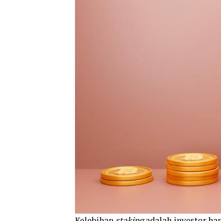
Kelebihan
staking
adalah investor h