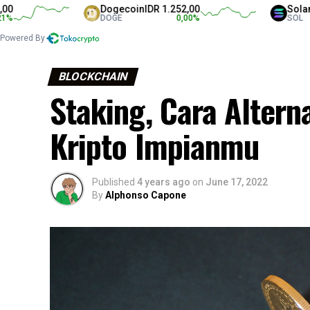
Dogecoin
IDR 1.252,00
Solana
IDR 1.3
DOGE
0,00
%
SOL
Powered By
BLOCKCHAIN
Staking, Cara Altern
Kripto Impianmu
Published
4 years ago
on
June 17, 2022
By
Alphonso Capone