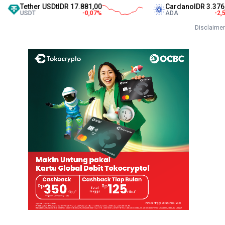
her USDt
IDR 17.881,00
Cardano
IDR 3.376,00
DT
-0,07
%
ADA
-2,54
%
Disclaimer