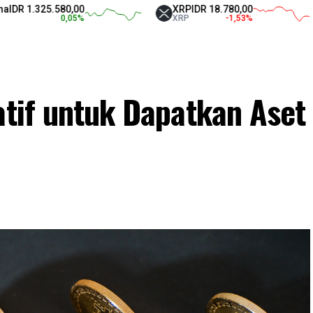
25.580,00
XRP
IDR 18.780,00
Tet
0,05
%
XRP
-1,53
%
US
atif untuk Dapatkan Aset