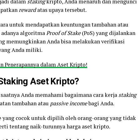
rjadi dalam
staking
kripto, Anda menaruh dan mengunci
apatkan
reward
atas upaya tersebut.
u cara untuk mendapatkan keuntungan tambahan atau
kat adanya algoritma
Proof of Stake
(PoS) yang dijalankan
ang memungkinkan Anda bisa melakukan verifikasi
yang Anda miliki.
an Penerapannya dalam Aset Kripto!
taking Aset Kripto?
ni saatnya Anda memahami bagaimana cara kerja
staking
patan tambahan atau
passive income
bagi Anda.
 yang cocok untuk dipilih oleh orang-orang yang tidak
rti tentang naik-turunnya harga aset kripto.