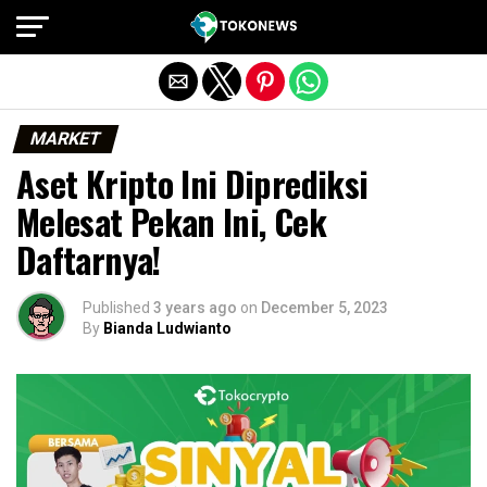
Exit mobile version
MARKET
Aset Kripto Ini Diprediksi
Melesat Pekan Ini, Cek
Daftarnya!
Published
3 years ago
on
December 5, 2023
By
Bianda Ludwianto