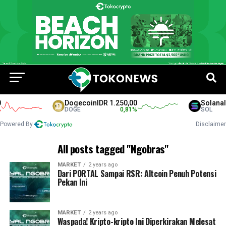
Dogecoin
IDR 1.250,00
Solana
ID
DOGE
0,81
%
SOL
Powered By
Disclaimer
All posts tagged "Ngobras"
MARKET
2 years ago
Dari PORTAL Sampai RSR: Altcoin Penuh Potensi
Pekan Ini
MARKET
2 years ago
Waspada! Kripto-kripto Ini Diperkirakan Melesat