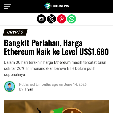
Exit mobile version
CRYPTO
Bangkit Perlahan, Harga
Ethereum Naik ke Level US$1.680
Dalam 30 hari terakhir, harga
Ethereum
masih tercatat turun
sekitar 26%. Ini menandakan bahwa ETH belum pulih
sepenuhnya.
Published
2 months ago
on
June 14, 2026
By
Tivan