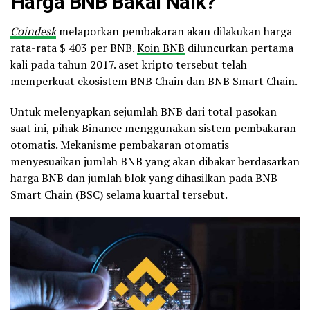
Harga BNB Bakal Naik?
— CZ 🔶 Binance (@cz_binance)
April 19, 2022
Coindesk
melaporkan pembakaran akan dilakukan harga
rata-rata $ 403 per BNB.
Koin BNB
diluncurkan pertama
kali pada tahun 2017. aset kripto tersebut telah
memperkuat ekosistem BNB Chain dan BNB Smart Chain.
Untuk melenyapkan sejumlah BNB dari total pasokan
saat ini, pihak Binance menggunakan sistem pembakaran
otomatis. Mekanisme pembakaran otomatis
menyesuaikan jumlah BNB yang akan dibakar berdasarkan
harga BNB dan jumlah blok yang dihasilkan pada BNB
Smart Chain (BSC) selama kuartal tersebut.