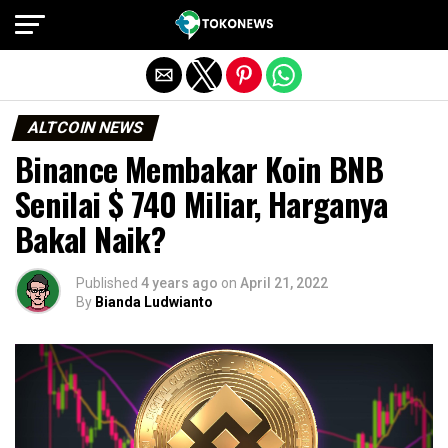
Exit mobile version
ALTCOIN NEWS
Binance Membakar Koin BNB
Senilai $ 740 Miliar, Harganya
Bakal Naik?
Published
4 years ago
on
April 21, 2022
By
Bianda Ludwianto