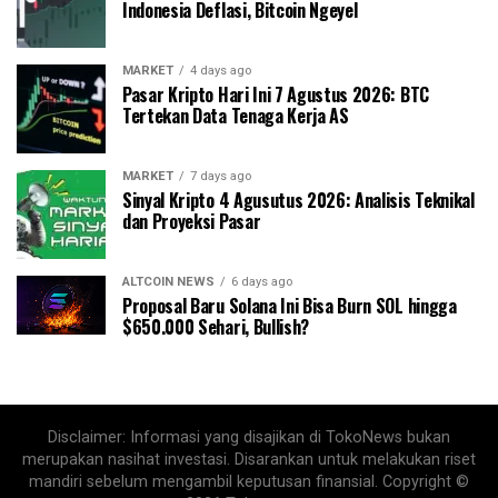
Indonesia Deflasi, Bitcoin Ngeyel
MARKET
4 days ago
Pasar Kripto Hari Ini 7 Agustus 2026: BTC
Tertekan Data Tenaga Kerja AS
MARKET
7 days ago
Sinyal Kripto 4 Agusutus 2026: Analisis Teknikal
dan Proyeksi Pasar
ALTCOIN NEWS
6 days ago
Proposal Baru Solana Ini Bisa Burn SOL hingga
$650.000 Sehari, Bullish?
Disclaimer: Informasi yang disajikan di TokoNews bukan
merupakan nasihat investasi. Disarankan untuk melakukan riset
mandiri sebelum mengambil keputusan finansial. Copyright ©