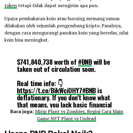
token
tetapi tidak dapat mengirim apa pun.
Upaya pembakaran koin atau burning memang umum
dilakukan oleh sejumlah pengembang kripto. Pasalnya,
dengan cara mengurangi pasokan koin yang beredar, nilai
koin bisa meningkat.
$741,840,738 worth of
#BNB
will be
taken out of circulation soon.
Real time info: 👇
https://t.co/BikWciOHY7
#BNB
is
deflationary. If you don't know what
that means, you lack basic financial
knowledge to get lucky in this world.
Baca juga:
Mirip Plant vs Zombies, Begini Cara Main
Harsh but true. Time to learn.🙏
Game NFT Plant vs Undead