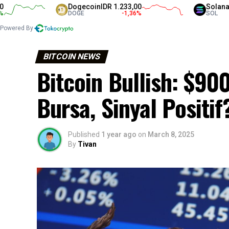
Dogecoin
IDR 1.233,00
Solana
IDR 1.3
DOGE
-1,36
%
SOL
Powered By
BITCOIN NEWS
Bitcoin Bullish: $90
Bursa, Sinyal Positif
Published
1 year ago
on
March 8, 2025
By
Tivan