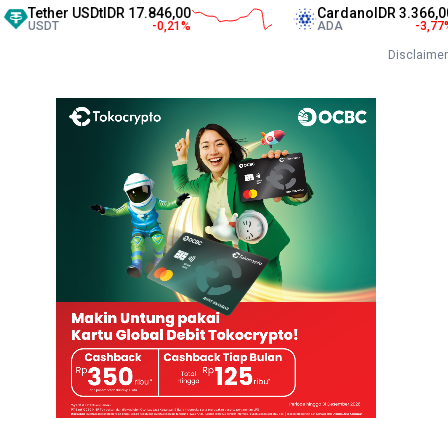
her USDt
IDR 17.846,00
Cardano
IDR 3.366,00
T
-0,21
%
ADA
-3,77
%
Disclaimer