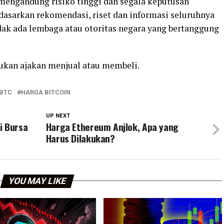
o mengandung risiko tinggi dan segala keputusan
rdasarkan rekomendasi, riset dan informasi seluruhnya
ak ada lembaga atau otoritas negara yang bertanggung
bukan ajakan menjual atau membeli.
BTC
HARGA BITCOIN
UP NEXT
i Bursa
Harga Ethereum Anjlok, Apa yang
Harus Dilakukan?
YOU MAY LIKE