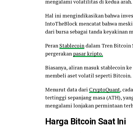
mengalami volatilitas di kedua arah.
Hal ini mengindikasikan bahwa invest
IntoTheBlock mencatat bahwa meskip
dari bursa sebagai tanda keyakinan m
Peran
Stablecoin
dalam Tren Bitcoin S
pergerakan
pasar kripto.
Biasanya, aliran masuk stablecoin k
membeli aset volatil seperti Bitcoin.
Menurut data dari
CryptoQuant
, cad
tertinggi sepanjang masa (ATH), yan
mengalami lonjakan permintaan ter
Harga Bitcoin Saat Ini