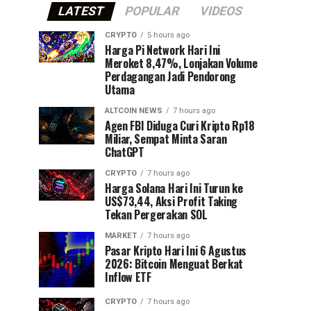
LATEST
POPULAR
VIDEOS
CRYPTO
5 hours ago
Harga Pi Network Hari Ini
Meroket 8,47%, Lonjakan Volume
Perdagangan Jadi Pendorong
Utama
ALTCOIN NEWS
7 hours ago
Agen FBI Diduga Curi Kripto Rp18
Miliar, Sempat Minta Saran
ChatGPT
CRYPTO
7 hours ago
Harga Solana Hari Ini Turun ke
US$73,44, Aksi Profit Taking
Tekan Pergerakan SOL
MARKET
7 hours ago
Pasar Kripto Hari Ini 6 Agustus
2026: Bitcoin Menguat Berkat
Inflow ETF
CRYPTO
7 hours ago