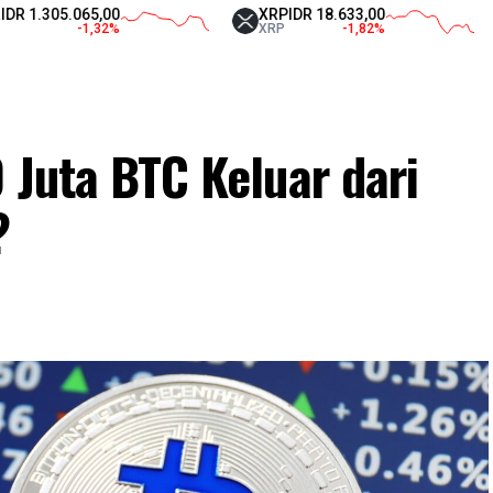
05.065,00
XRP
IDR 18.633,00
Tet
-1,32
%
XRP
-1,82
%
USD
0 Juta BTC Keluar dari
?