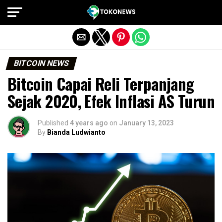
Exit mobile version
BITCOIN NEWS
Bitcoin Capai Reli Terpanjang
Sejak 2020, Efek Inflasi AS Turun
Published
4 years ago
on
January 13, 2023
By
Bianda Ludwianto