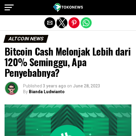
Exit mobile version
ALTCOIN NEWS
Bitcoin Cash Melonjak Lebih dari
120% Seminggu, Apa
Penyebabnya?
Published
3 years ago
on
June 28, 2023
By
Bianda Ludwianto