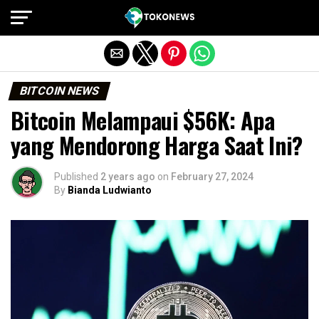
Exit mobile version
BITCOIN NEWS
Bitcoin Melampaui $56K: Apa
yang Mendorong Harga Saat Ini?
Published
2 years ago
on
February 27, 2024
By
Bianda Ludwianto