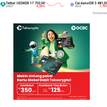
her USDt
IDR 17.702,00
Cardano
IDR 3.481,00
T
-0,26
%
ADA
-1,75
%
Disclaimer