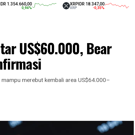
54.660,00
XRP
IDR 18.347,00
Tet
0,94
%
XRP
-0,35
%
USD
kitar US$60.000, Bear
firmasi
mampu merebut kembali area US$64.000–