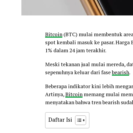
Bitcoin
(BTC) mulai membentuk area s
spot kembali masuk ke pasar. Harga B
1% dalam 24 jam terakhir.
Meski tekanan jual mulai mereda, d
sepenuhnya keluar dari fase
bearish
.
Beberapa indikator kini lebih mengar
Artinya,
Bitcoin
memang mulai memban
menyatakan bahwa tren bearish sudah
Daftar Isi