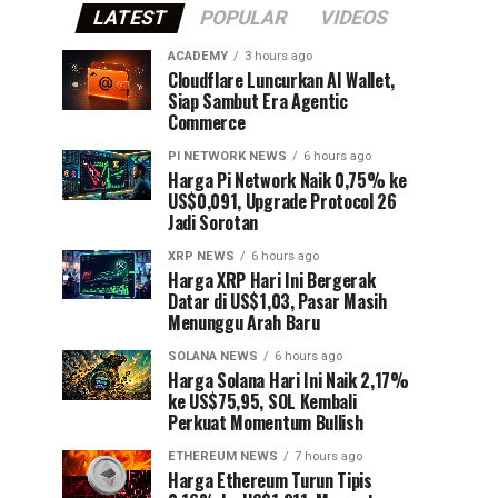
LATEST
POPULAR
VIDEOS
ACADEMY
3 hours ago
Cloudflare Luncurkan AI Wallet,
Siap Sambut Era Agentic
Commerce
PI NETWORK NEWS
6 hours ago
Harga Pi Network Naik 0,75% ke
US$0,091, Upgrade Protocol 26
Jadi Sorotan
XRP NEWS
6 hours ago
Harga XRP Hari Ini Bergerak
Datar di US$1,03, Pasar Masih
Menunggu Arah Baru
SOLANA NEWS
6 hours ago
Harga Solana Hari Ini Naik 2,17%
ke US$75,95, SOL Kembali
Perkuat Momentum Bullish
ETHEREUM NEWS
7 hours ago
Harga Ethereum Turun Tipis