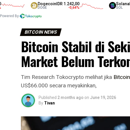
Dogecoin
IDR 1.242,00
Solana
IDR 1.3
DOGE
-0,64
%
SOL
Powered By
BITCOIN NEWS
Bitcoin Stabil di Se
Market Belum Terkon
Tim Research Tokocrypto melihat jika
Bitcoin
US$66.000 secara meyakinkan,
Published
2 months ago
on
June 19, 2026
By
Tivan