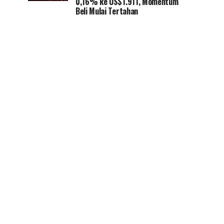
0,16% ke US$1.911, Momentum
Beli Mulai Tertahan