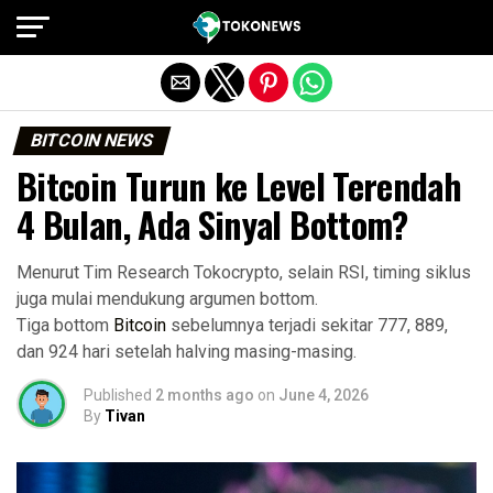
Exit mobile version
BITCOIN NEWS
Bitcoin Turun ke Level Terendah
4 Bulan, Ada Sinyal Bottom?
Menurut Tim Research Tokocrypto, selain RSI, timing siklus
juga mulai mendukung argumen bottom.
Tiga bottom
Bitcoin
sebelumnya terjadi sekitar 777, 889,
dan 924 hari setelah halving masing-masing.
Published
2 months ago
on
June 4, 2026
By
Tivan