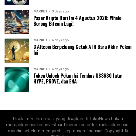
MARKET
3 days ago
Pasar Kripto Hari Ini 4 Agustus 2026: Whale
Borong Bitcoin Lagi!
MARKET
6 days ago
3 Altcoin Berpeluang Cetak ATH Baru Akhir Pekan
Ini
MARKET
4 days ago
Token Unlock Pekan Ini Tembus US$630 Juta:
HYPE, PROVE, dan ENA
Disclaimer: Informasi yang disajikan di TokoNews bukan
merupakan nasihat investasi. Disarankan untuk melakukan riset
mandiri sebelum mengambil keputusan finansial. Copyright ©