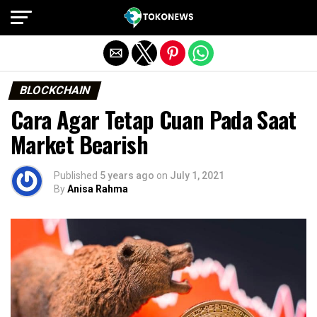
Exit mobile version
BLOCKCHAIN
Cara Agar Tetap Cuan Pada Saat
Market Bearish
Published
5 years ago
on
July 1, 2021
By
Anisa Rahma