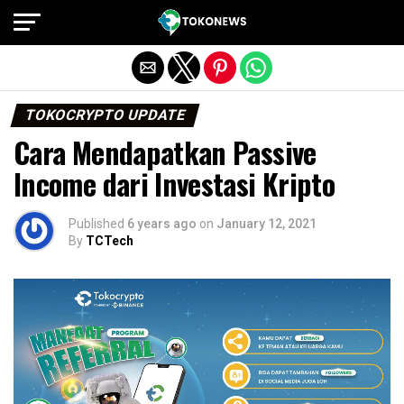
Exit mobile version
TOKOCRYPTO UPDATE
Cara Mendapatkan Passive
Income dari Investasi Kripto
Published
6 years ago
on
January 12, 2021
By
TCTech