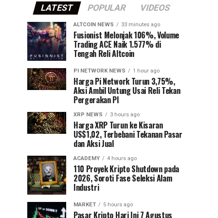
LATEST
POPULAR
VIDEOS
ALTCOIN NEWS
33 minutes ago
Fusionist Melonjak 106%, Volume
Trading ACE Naik 1.577% di
Tengah Reli Altcoin
PI NETWORK NEWS
1 hour ago
Harga Pi Network Turun 3,75%,
Aksi Ambil Untung Usai Reli Tekan
Pergerakan PI
XRP NEWS
3 hours ago
Harga XRP Turun ke Kisaran
US$1,02, Terbebani Tekanan Pasar
dan Aksi Jual
ACADEMY
4 hours ago
110 Proyek Kripto Shutdown pada
2026, Soroti Fase Seleksi Alam
Industri
MARKET
5 hours ago
Pasar Kripto Hari Ini 7 Agustus