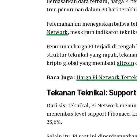
Berdasarkan data terbaru, harga PI t
tren penurunan dalam 30 hari terakhi
Pelemahan ini menegaskan bahwa t
Network
, meskipun indikator teknika
Penurunan harga PI terjadi di tengah 
struktur teknikal yang rapuh, tekan
kripto global yang membuat
altcoin
c
Baca Juga:
Harga Pi Network Terteka
Tekanan Teknikal: Support
Dari sisi teknikal, Pi Network menun
menembus level support Fibonacci kr
23,6%.
Selain itu, PI saat ini diperdagangk