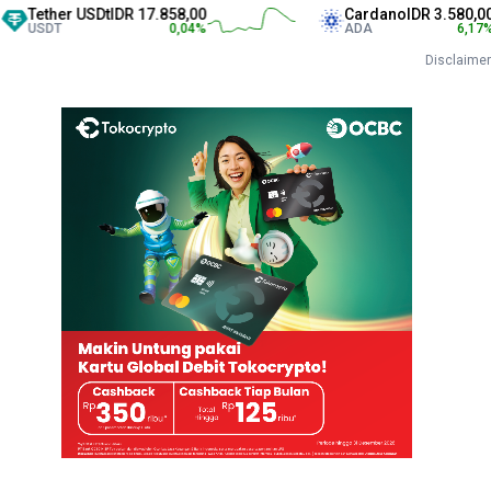
her USDt
IDR 17.858,00
Cardano
IDR 3.580,00
T
0,04
%
ADA
6,17
%
Disclaimer