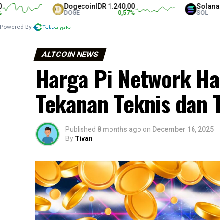
Dogecoin
IDR 1.240,00
Solana
IDR 1.3
DOGE
0,57
%
SOL
Powered By
ALTCOIN NEWS
Harga Pi Network Har
Tekanan Teknis dan 
Published
8 months ago
on
December 16, 2025
By
Tivan