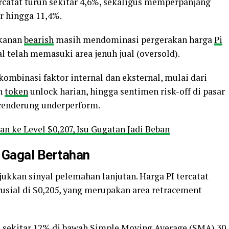
ercatat turun sekitar 4,6%, sekaligus memperpanjang
r hingga 11,4%.
ekanan
bearish
masih mendominasi pergerakan harga
Pi
l telah memasuki area jenuh jual (oversold).
kombinasi faktor internal dan eksternal, mulai dari
an
token
unlock harian, hingga sentimen risk-off di pasar
enderung underperform.
n ke Level $0,207, Isu Gugatan Jadi Beban
 Gagal Bertahan
jukkan sinyal pelemahan lanjutan. Harga PI tercatat
usial di $0,205, yang merupakan area retracement
an sekitar 12% di bawah Simple Moving Average (SMA) 30