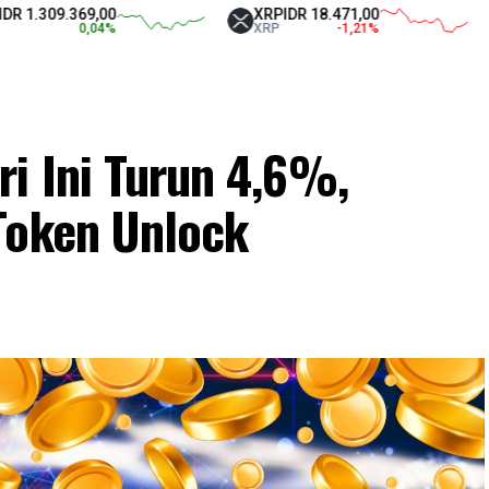
09.369,00
XRP
IDR 18.471,00
Tet
0,04
%
XRP
-1,21
%
USD
i Ini Turun 4,6%,
Token Unlock