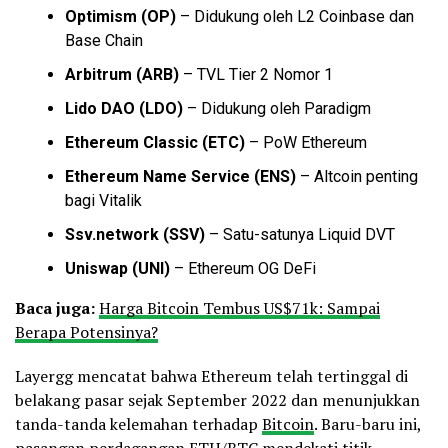
Optimism (OP)
– Didukung oleh L2 Coinbase dan
Base Chain
Arbitrum (ARB)
– TVL Tier 2 Nomor 1
Lido DAO (LDO)
– Didukung oleh Paradigm
Ethereum Classic (ETC)
– PoW Ethereum
Ethereum Name Service (ENS)
– Altcoin penting
bagi Vitalik
Ssv.network (SSV)
– Satu-satunya Liquid DVT
Uniswap (UNI)
– Ethereum OG DeFi
Baca juga:
Harga Bitcoin Tembus US$71k: Sampai
Berapa Potensinya?
Layergg mencatat bahwa Ethereum telah tertinggal di
belakang pasar sejak September 2022 dan menunjukkan
tanda-tanda kelemahan terhadap
Bitcoin
. Baru-baru ini,
pasangan perdagangan ETH/BTC mendekati titik