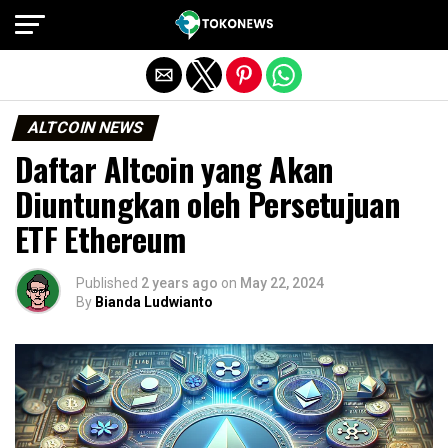
Exit mobile version
ALTCOIN NEWS
Daftar Altcoin yang Akan
Diuntungkan oleh Persetujuan
ETF Ethereum
Published
2 years ago
on
May 22, 2024
By
Bianda Ludwianto