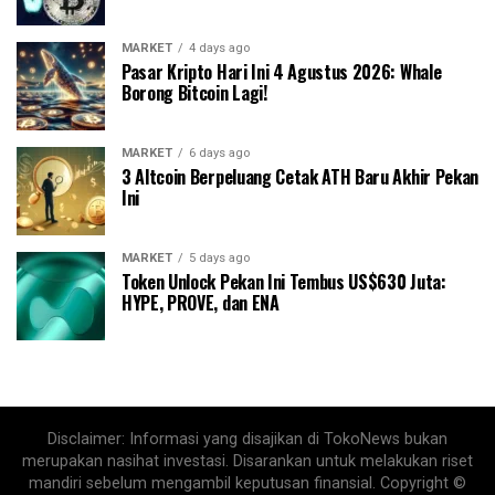
MARKET
4 days ago
Pasar Kripto Hari Ini 4 Agustus 2026: Whale
Borong Bitcoin Lagi!
MARKET
6 days ago
3 Altcoin Berpeluang Cetak ATH Baru Akhir Pekan
Ini
MARKET
5 days ago
Token Unlock Pekan Ini Tembus US$630 Juta:
HYPE, PROVE, dan ENA
Disclaimer: Informasi yang disajikan di TokoNews bukan
merupakan nasihat investasi. Disarankan untuk melakukan riset
mandiri sebelum mengambil keputusan finansial. Copyright ©