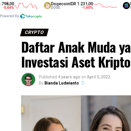
Dogecoin
IDR 1.231,00
Solana
IDR 
DOGE
-1,60
%
SOL
Powered By
CRYPTO
Daftar Anak Muda ya
Investasi Aset Kripto
Published
4 years ago
on
April 5, 2022
By
Bianda Ludwianto