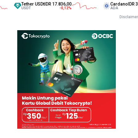
Tether USDt
IDR 17.836,00
Cardano
IDR 3.571,00
USDT
-0,12
%
ADA
4,42
%
Disclaimer