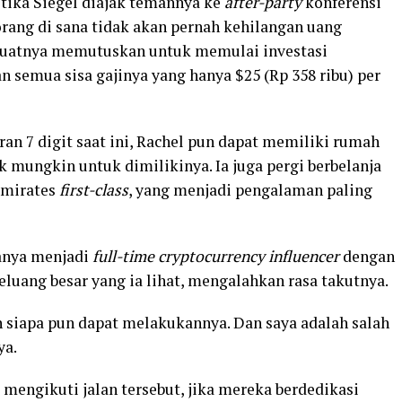
etika Siegel diajak temannya ke
after-party
konferensi
-orang di sana tidak akan pernah kehilangan uang
uatnya memutuskan untuk memulai investasi
 semua sisa gajinya yang hanya $25 (Rp 358 ribu) per
an 7 digit saat ini, Rachel pun dapat memiliki rumah
ak mungkin untuk dimilikinya. Ia juga pergi berbelanja
Emirates
first-class
, yang menjadi pengalaman paling
anya menjadi
full-time cryptocurrency influencer
dengan
eluang besar yang ia lihat, mengalahkan rasa takutnya.
h siapa pun dapat melakukannya. Dan saya adalah salah
ya.
 mengikuti jalan tersebut, jika mereka berdedikasi