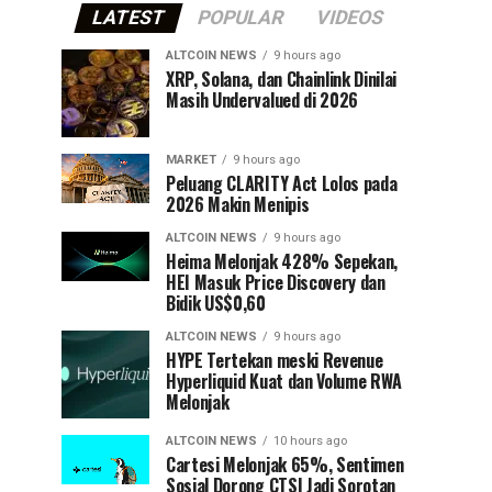
LATEST
POPULAR
VIDEOS
ALTCOIN NEWS
9 hours ago
XRP, Solana, dan Chainlink Dinilai
Masih Undervalued di 2026
MARKET
9 hours ago
Peluang CLARITY Act Lolos pada
2026 Makin Menipis
ALTCOIN NEWS
9 hours ago
Heima Melonjak 428% Sepekan,
HEI Masuk Price Discovery dan
Bidik US$0,60
ALTCOIN NEWS
9 hours ago
HYPE Tertekan meski Revenue
Hyperliquid Kuat dan Volume RWA
Melonjak
ALTCOIN NEWS
10 hours ago
Cartesi Melonjak 65%, Sentimen
Sosial Dorong CTSI Jadi Sorotan