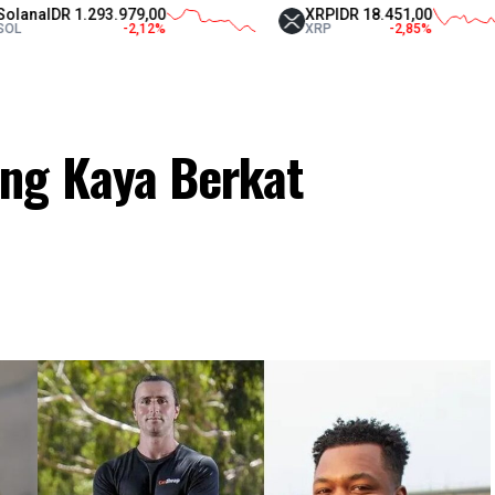
1.293.979,00
XRP
IDR 18.451,00
-2,12
%
XRP
-2,85
%
ng Kaya Berkat