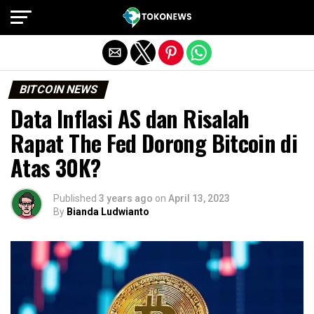
Exit mobile version
BITCOIN NEWS
Data Inflasi AS dan Risalah
Rapat The Fed Dorong Bitcoin di
Atas 30K?
Published
3 years ago
on
April 13, 2023
By
Bianda Ludwianto