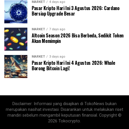
MARKET
4 days ago
Pasar Kripto Hari Ini 3 Agustus 2026: Cardano
Bersiap Upgrade Besar
MARKET
7 days ago
Altcoin Season 2026 Bisa Berbeda, Sedikit Token
Akan Memimpin
MARKET
3 days ago
Pasar Kripto Hari Ini 4 Agustus 2026: Whale
Borong Bitcoin Lagi!
Disclaimer: Informasi yang disajikan di TokoNews bukan
merupakan nasihat investasi. Disarankan untuk melakukan riset
mandiri sebelum mengambil keputusan finansial. Copyright ©
2026 Tokocrypto.