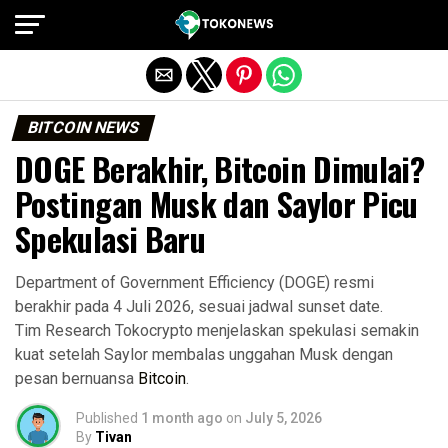
Exit mobile version
BITCOIN NEWS
DOGE Berakhir, Bitcoin Dimulai?
Postingan Musk dan Saylor Picu
Spekulasi Baru
Department of Government Efficiency (DOGE) resmi
berakhir pada 4 Juli 2026, sesuai jadwal sunset date.
Tim Research Tokocrypto menjelaskan spekulasi semakin
kuat setelah Saylor membalas unggahan Musk dengan
pesan bernuansa
Bitcoin
.
Published
1 month ago
on
July 5, 2026
By
Tivan