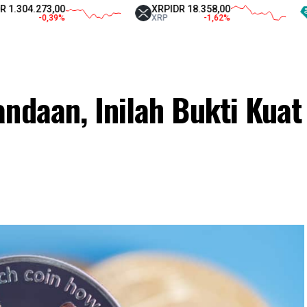
.273,00
XRP
IDR 18.358,00
Tethe
-0,39
%
XRP
-1,62
%
USDT
ndaan, Inilah Bukti Kuat