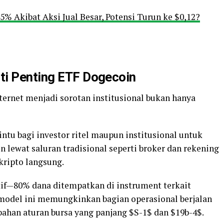
% Akibat Aksi Jual Besar, Potensi Turun ke $0,12?
ti Penting ETF Dogecoin
ternet menjadi sorotan institusional bukan hanya
ntu bagi investor ritel maupun institusional untuk
lewat saluran tradisional seperti broker dan rekening
kripto langsung.
tif—80% dana ditempatkan di instrument terkait
 model ini memungkinkan bagian operasional berjalan
bahan aturan bursa yang panjang $S-1$ dan $19b-4$.