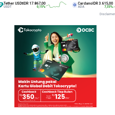
r USDt
IDR 17.867,00
Cardano
IDR 3.615,00
0,15
%
ADA
7,33
%
Disclaimer