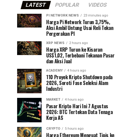
LATEST
POPULAR
VIDEOS
PI NETWORK NEWS
23 minutes ago
Harga Pi Network Turun 3,75%,
Aksi Ambil Untung Usai Reli Tekan
Pergerakan PI
XRP NEWS
2 hours ago
Harga XRP Turun ke Kisaran
US$1,02, Terbebani Tekanan Pasar
dan Aksi Jual
ACADEMY
4 hours ago
110 Proyek Kripto Shutdown pada
2026, Soroti Fase Seleksi Alam
Industri
MARKET
4 hours ago
Pasar Kripto Hari Ini 7 Agustus
2026: BTC Tertekan Data Tenaga
Kerja AS
CRYPTO
5 hours ago
Harga Ethereum Menguat Tipis ke