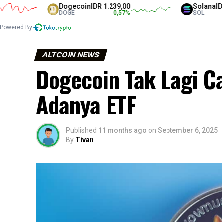
Dogecoin
IDR 1.239,00
Solana
IDR 1.304
DOGE
0,57
%
SOL
Powered By
ALTCOIN NEWS
Dogecoin Tak Lagi Ca
Adanya ETF
Published
11 months ago
on
September 6, 2025
By
Tivan