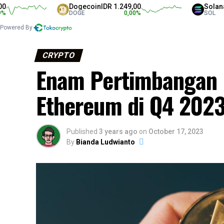
Dogecoin
IDR 1.249,00
Solana
IDR 1.33
DOGE
0,00
%
SOL
Powered By
CRYPTO
Enam Pertimbangan 
Ethereum di Q4 202
Published
3 years ago
on
October 17, 2023
By
Bianda Ludwianto