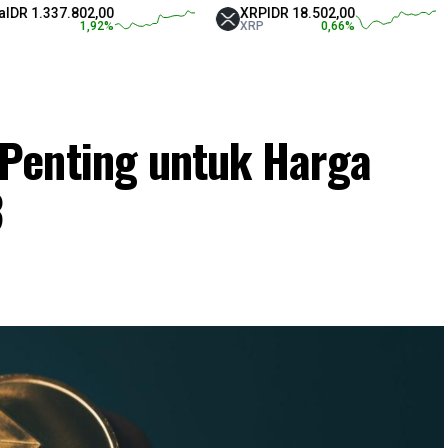
7.802,00
XRP
IDR 18.502,00
Teth
1,92
%
XRP
0,66
%
USD
Penting untuk Harga
3