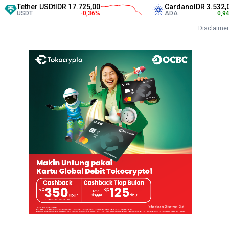
er USDt
IDR 17.725,00
Cardano
IDR 3.532,00
T
-0,36
%
ADA
0,94
%
Disclaimer