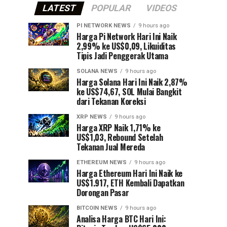
LATEST
POPULAR
VIDEOS
PI NETWORK NEWS
9 hours ago
Harga Pi Network Hari Ini Naik
2,99% ke US$0,09, Likuiditas
Tipis Jadi Penggerak Utama
SOLANA NEWS
9 hours ago
Harga Solana Hari Ini Naik 2,87%
ke US$74,67, SOL Mulai Bangkit
dari Tekanan Koreksi
XRP NEWS
9 hours ago
Harga XRP Naik 1,71% ke
US$1,03, Rebound Setelah
Tekanan Jual Mereda
ETHEREUM NEWS
9 hours ago
Harga Ethereum Hari Ini Naik ke
US$1.917, ETH Kembali Dapatkan
Dorongan Pasar
BITCOIN NEWS
9 hours ago
Analisa Harga BTC Hari Ini: