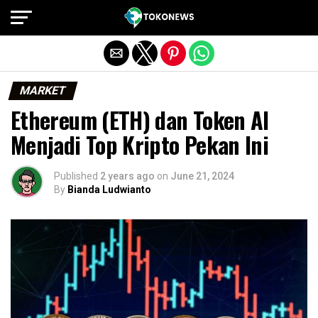
Exit mobile version
MARKET
Ethereum (ETH) dan Token AI
Menjadi Top Kripto Pekan Ini
Published
2 years ago
on
June 21, 2024
By
Bianda Ludwianto