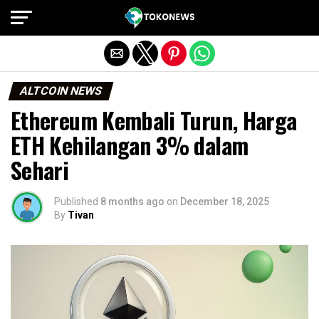
Exit mobile version
ALTCOIN NEWS
Ethereum Kembali Turun, Harga
ETH Kehilangan 3% dalam
Sehari
Published
8 months ago
on
December 18, 2025
By
Tivan