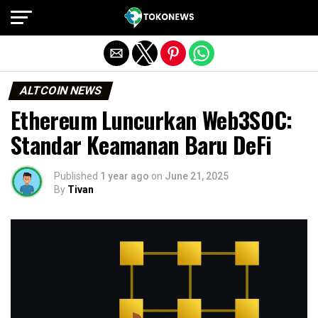
Exit mobile version
ALTCOIN NEWS
Ethereum Luncurkan Web3SOC:
Standar Keamanan Baru DeFi
Published
1 year ago
on
June 21, 2025
By
Tivan