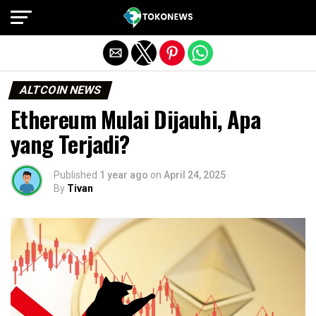
Exit mobile version
ALTCOIN NEWS
Ethereum Mulai Dijauhi, Apa
yang Terjadi?
Published
1 year ago
on
April 24, 2025
By
Tivan