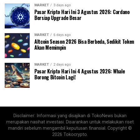
MARKET
3 days ago
Pasar Kripto Hari Ini 3 Agustus 2026: Cardano
Bersiap Upgrade Besar
MARKET
6 days ago
Altcoin Season 2026 Bisa Berbeda, Sedikit Token
Akan Memimpin
MARKET
2 days ago
Pasar Kripto Hari Ini 4 Agustus 2026: Whale
Borong Bitcoin Lagi!
Disclaimer: Informasi yang disajikan di TokoNews bukan
merupakan nasihat investasi. Disarankan untuk melakukan riset
mandiri sebelum mengambil keputusan finansial. Copyright ©
2026 Tokocrypto.