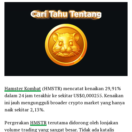
Hamster Kombat
(HMSTR) mencatat kenaikan 29,91%
dalam 24 jam terakhir ke sekitar US$0,000255. Kenaikan
ini jauh mengungguli broader crypto market yang hanya
naik sekitar 2,13%.
Pergerakan
HMSTR
terutama didorong oleh lonjakan
volume trading yang sangat besar. Tidak ada katalis