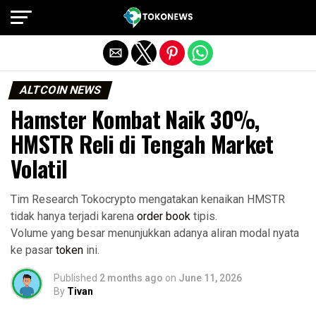
Exit mobile version
ALTCOIN NEWS
Hamster Kombat Naik 30%,
HMSTR Reli di Tengah Market
Volatil
Tim Research Tokocrypto mengatakan kenaikan HMSTR
tidak hanya terjadi karena
order book
tipis.
Volume yang besar menunjukkan adanya aliran modal nyata
ke pasar
token
ini.
Published
2 months ago
on
June 11, 2026
By
Tivan