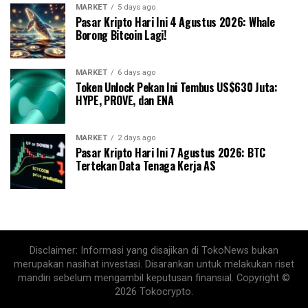
MARKET
5 days ago
Pasar Kripto Hari Ini 4 Agustus 2026: Whale
Borong Bitcoin Lagi!
MARKET
6 days ago
Token Unlock Pekan Ini Tembus US$630 Juta:
HYPE, PROVE, dan ENA
MARKET
2 days ago
Pasar Kripto Hari Ini 7 Agustus 2026: BTC
Tertekan Data Tenaga Kerja AS
Disclaimer: Informasi yang disajikan di TokoNews bukan
merupakan nasihat investasi. Disarankan untuk melakukan riset
mandiri sebelum mengambil keputusan finansial. Copyright ©
2026 Tokocrypto.