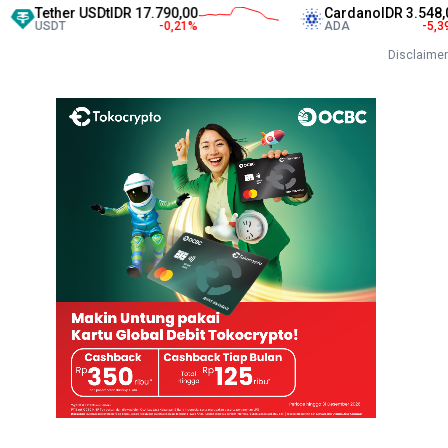
ther USDt
IDR 17.790,00
Cardano
IDR 3.548,00
DT
-0,21
%
ADA
-5,39
%
Disclaimer