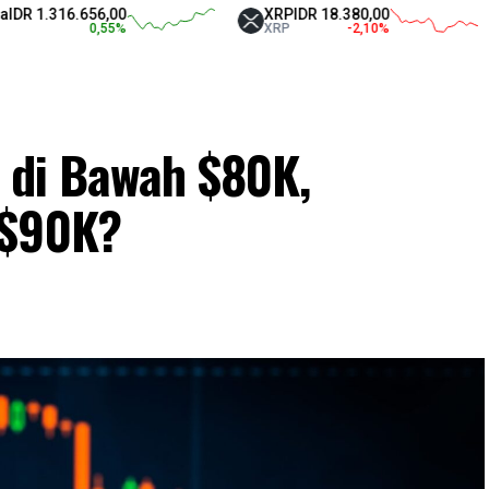
316.656,00
XRP
IDR 18.380,00
Te
0,55
%
XRP
-2,10
%
US
k di Bawah $80K,
 $90K?