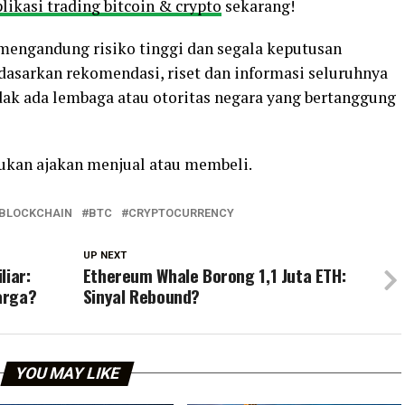
likasi trading bitcoin & crypto
sekarang!
o mengandung risiko tinggi dan segala keputusan
rdasarkan rekomendasi, riset dan informasi seluruhnya
ak ada lembaga atau otoritas negara yang bertanggung
bukan ajakan menjual atau membeli.
BLOCKCHAIN
BTC
CRYPTOCURRENCY
UP NEXT
liar:
Ethereum Whale Borong 1,1 Juta ETH:
arga?
Sinyal Rebound?
YOU MAY LIKE