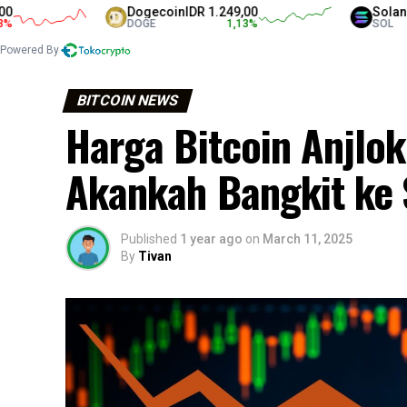
Dogecoin
IDR 1.249,00
Solana
IDR 1.
DOGE
1,13
%
SOL
Powered By
BITCOIN NEWS
Harga Bitcoin Anjlo
Akankah Bangkit ke
Published
1 year ago
on
March 11, 2025
By
Tivan