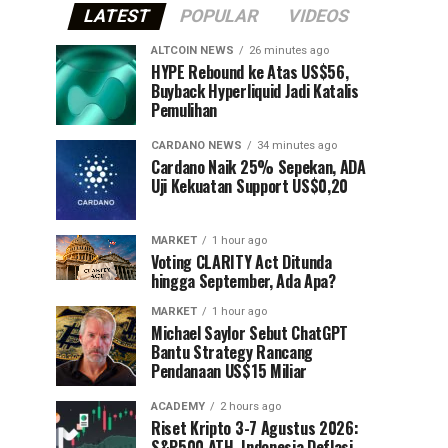
LATEST
POPULAR
VIDEOS
ALTCOIN NEWS
26 minutes ago
HYPE Rebound ke Atas US$56,
Buyback Hyperliquid Jadi Katalis
Pemulihan
CARDANO NEWS
34 minutes ago
Cardano Naik 25% Sepekan, ADA
Uji Kekuatan Support US$0,20
MARKET
1 hour ago
Voting CLARITY Act Ditunda
hingga September, Ada Apa?
MARKET
1 hour ago
Michael Saylor Sebut ChatGPT
Bantu Strategy Rancang
Pendanaan US$15 Miliar
ACADEMY
2 hours ago
Riset Kripto 3-7 Agustus 2026:
S&P500 ATH, Indonesia Deflasi,