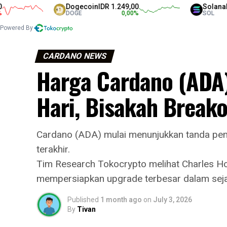
Dogecoin
IDR 1.249,00
Solana
IDR 1.3
DOGE
0,00
%
SOL
Powered By
CARDANO NEWS
Harga Cardano (ADA
Hari, Bisakah Break
Cardano (ADA) mulai menunjukkan tanda pemu
terakhir.
Tim Research Tokocrypto melihat Charles 
mempersiapkan upgrade terbesar dalam sejar
Published
1 month ago
on
July 3, 2026
By
Tivan