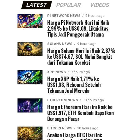
LATEST
POPULAR
VIDEOS
PI NETWORK NEWS
9 hours ago
Harga Pi Network Hari Ini Naik
2,99% ke US$0,09, Likuiditas
Tipis Jadi Penggerak Utama
SOLANA NEWS
9 hours ago
Harga Solana Hari Ini Naik 2,87%
ke US$74,67, SOL Mulai Bangkit
dari Tekanan Koreksi
XRP NEWS
9 hours ago
Harga XRP Naik 1,71% ke
US$1,03, Rebound Setelah
Tekanan Jual Mereda
ETHEREUM NEWS
10 hours ago
Harga Ethereum Hari Ini Naik ke
US$1.917, ETH Kembali Dapatkan
Dorongan Pasar
BITCOIN NEWS
10 hours ago
Analisa Harga BTC Hari Ini: