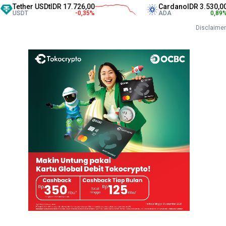
her USDt
IDR 17.726,00
Cardano
IDR 3.530,00
DT
-0,35
%
ADA
0,89
%
Disclaimer