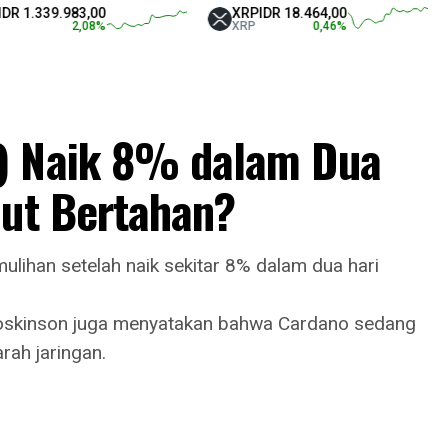
39.983,00
XRP
IDR 18.464,00
Tet
2,08
%
XRP
0,46
%
US
) Naik 8% dalam Dua
out Bertahan?
lihan setelah naik sekitar 8% dalam dua hari
Hoskinson juga menyatakan bahwa Cardano sedang
ah jaringan.