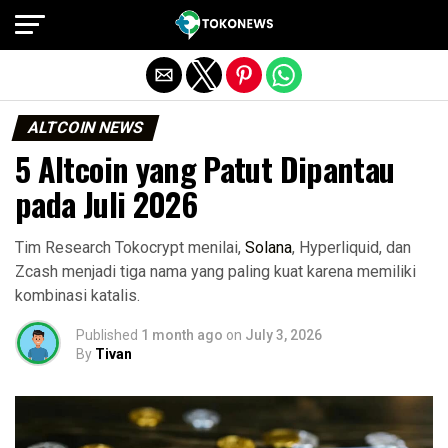
Exit mobile version
ALTCOIN NEWS
5 Altcoin yang Patut Dipantau
pada Juli 2026
Tim Research Tokocrypt menilai,
Solana
, Hyperliquid, dan
Zcash menjadi tiga nama yang paling kuat karena memiliki
kombinasi katalis.
Published
1 month ago
on
July 3, 2026
By
Tivan