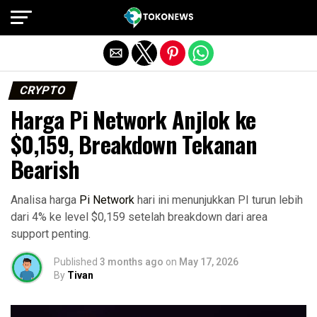
Exit mobile version
CRYPTO
Harga Pi Network Anjlok ke
$0,159, Breakdown Tekanan
Bearish
Analisa harga
Pi Network
hari ini menunjukkan PI turun lebih
dari 4% ke level $0,159 setelah breakdown dari area
support penting.
Published
3 months ago
on
May 17, 2026
By
Tivan