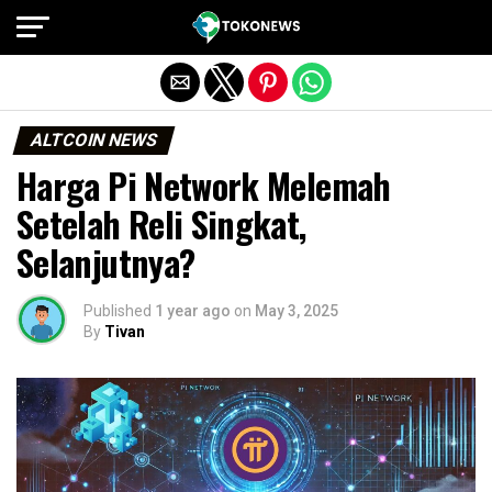
Exit mobile version
ALTCOIN NEWS
Harga Pi Network Melemah
Setelah Reli Singkat,
Selanjutnya?
Published
1 year ago
on
May 3, 2025
By
Tivan