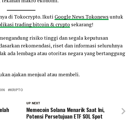
bat tekanan makro ekonomi.
nya di Tokocrypto. Ikuti
Google News Tokonews
untuk
likasi trading bitcoin & crypto
sekarang!
o mengandung risiko tinggi dan segala keputusan
rdasarkan rekomendasi, riset dan informasi seluruhnya
ak ada lembaga atau otoritas negara yang bertanggung
bukan ajakan menjual atau membeli.
OIN
KRIPTO
UP NEXT
elah
Memecoin Solana Menarik Saat Ini,
Potensi Persetujuan ETF SOL Spot