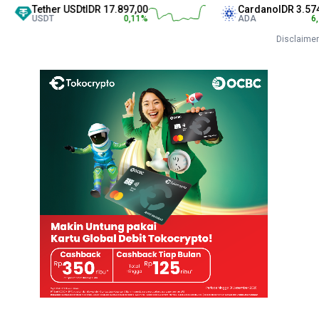
ther USDt
IDR 17.897,00
Cardano
IDR 3.574,00
SDT
0,11
%
ADA
6,27
%
Disclaimer