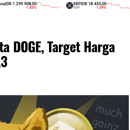
299.908,00
XRP
IDR 18.430,00
Te
-1,43
%
XRP
-1,59
%
U
ta DOGE, Target Harga
,3