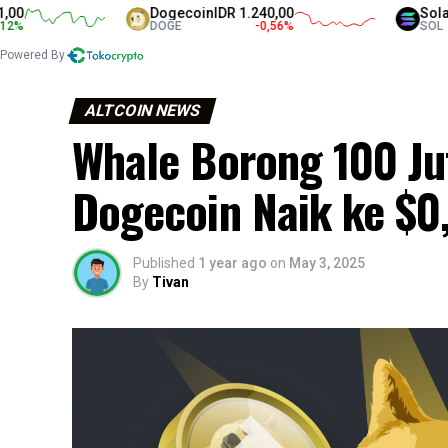
Dogecoin
IDR 1.240,00
Solana
IDR 1.
DOGE
-0,56
%
SOL
Powered By
ALTCOIN NEWS
Whale Borong 100 Ju
Dogecoin Naik ke $0
Published
1 year ago
on
May 3, 2025
By
Tivan