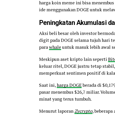
harga koin meme ini bisa menembus 
ide menggunakan DOGE untuk melawa
Peningkatan Akumulasi da
Aksi beli besar oleh investor bermo
digit pada DOGE selama tujuh hari t
para
whale
untuk masuk lebih awal se
Meskipun aset kripto lain seperti
Bit
keluar ritel, DOGE justru tetap stabil
memperkuat sentimen positif di kala
Saat ini,
harga DOGE
berada di $0,179
pasar menembus $26,7 miliar. Volum
minat yang terus tumbuh.
Menurut laporan
Zycrypto
, beberapa