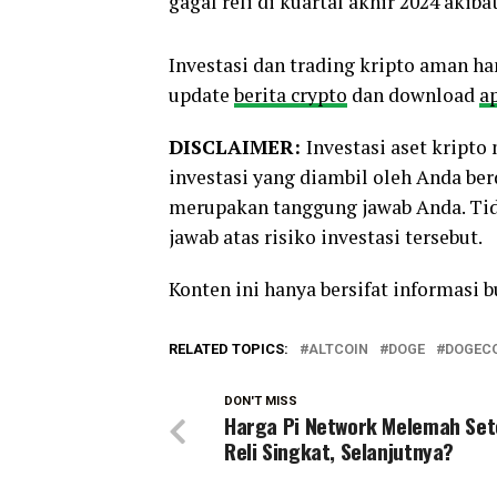
gagal reli di kuartal akhir 2024 aki
Investasi dan trading kripto aman ha
update
berita crypto
dan download
ap
DISCLAIMER:
Investasi aset kript
investasi yang diambil oleh Anda be
merupakan tanggung jawab Anda. Tid
jawab atas risiko investasi tersebut.
Konten ini hanya bersifat informasi 
RELATED TOPICS:
ALTCOIN
DOGE
DOGEC
DON'T MISS
Harga Pi Network Melemah Set
Reli Singkat, Selanjutnya?