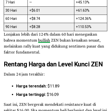
7 Hari
—
+45.13%
30 Hari
+$6.01
+61.63%
60 Hari
+$8.74
+124.36%
90 Hari
+$8.28
+110.53%
Lonjakan lebih dari 124% dalam 60 hari menegaskan
bahwa momentum
bullish
ZEN bukan kenaikan sesaat,
melainkan rally kuat yang didukung sentimen pasar dan
faktor fundamental.
Rentang Harga dan Level Kunci ZEN
Dalam 24 jam terakhir:
Harga terendah:
$11.89
Harga tertinggi:
$16.09
Saat ini, ZEN bergerak mendekati resistance kuat di
sekitar $16.00. Jika momentum beli berlanjut dan level ini