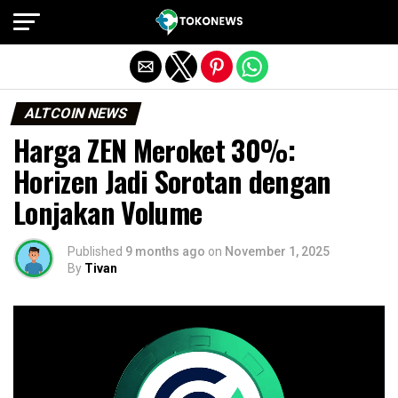
Exit mobile version
ALTCOIN NEWS
Harga ZEN Meroket 30%:
Horizen Jadi Sorotan dengan
Lonjakan Volume
Published
9 months ago
on
November 1, 2025
By
Tivan