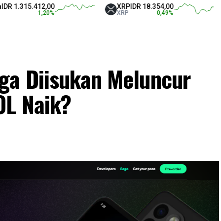
5.412,00
XRP
IDR 18.354,00
Teth
1,20
%
XRP
0,49
%
USD
ga Diisukan Meluncur
OL Naik?