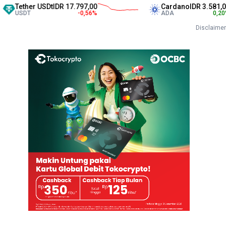
er USDt
IDR 17.797,00
Cardano
IDR 3.581,00
T
-0,56
%
ADA
0,20
%
Disclaimer