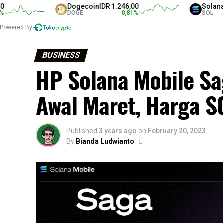
Dogecoin
IDR 1.246,00
Solana
IDR 1.31
DOGE
0,81
%
SOL
Powered By
BUSINESS
HP Solana Mobile Sa
Awal Maret, Harga S
Published
3 years ago
on
February 20, 2023
By
Bianda Ludwianto