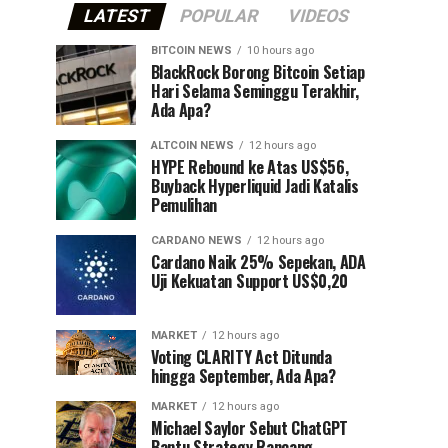
LATEST
POPULAR
VIDEOS
BITCOIN NEWS
10 hours ago
⁠BlackRock Borong Bitcoin Setiap
Hari Selama Seminggu Terakhir,
Ada Apa?
ALTCOIN NEWS
12 hours ago
HYPE Rebound ke Atas US$56,
Buyback Hyperliquid Jadi Katalis
Pemulihan
CARDANO NEWS
12 hours ago
Cardano Naik 25% Sepekan, ADA
Uji Kekuatan Support US$0,20
MARKET
12 hours ago
Voting CLARITY Act Ditunda
hingga September, Ada Apa?
MARKET
12 hours ago
Michael Saylor Sebut ChatGPT
Bantu Strategy Rancang