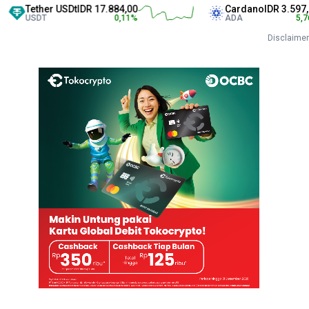
ther USDt
IDR 17.884,00
Cardano
IDR 3.597,00
SDT
0,11
%
ADA
5,76
%
Disclaimer