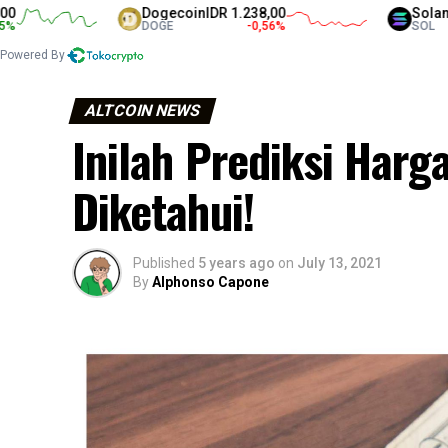
Dogecoin
IDR 1.238,00
Solana
IDR 1.
DOGE
-0,56
%
SOL
Powered By
ALTCOIN NEWS
Inilah Prediksi Harg
Diketahui!
Published
5 years ago
on
July 13, 2021
By
Alphonso Capone