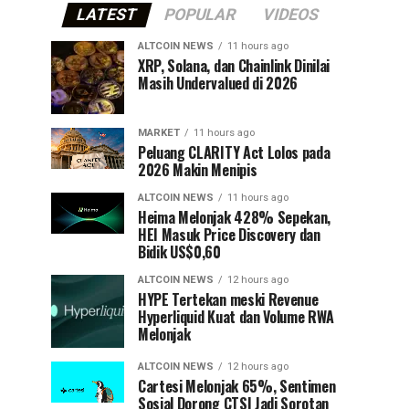
LATEST
POPULAR
VIDEOS
ALTCOIN NEWS
11 hours ago
XRP, Solana, dan Chainlink Dinilai
Masih Undervalued di 2026
MARKET
11 hours ago
Peluang CLARITY Act Lolos pada
2026 Makin Menipis
ALTCOIN NEWS
11 hours ago
Heima Melonjak 428% Sepekan,
HEI Masuk Price Discovery dan
Bidik US$0,60
ALTCOIN NEWS
12 hours ago
HYPE Tertekan meski Revenue
Hyperliquid Kuat dan Volume RWA
Melonjak
ALTCOIN NEWS
12 hours ago
Cartesi Melonjak 65%, Sentimen
Sosial Dorong CTSI Jadi Sorotan