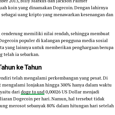
mber 2013, Billy Markus dan Jackson Palmer
ah koin yang dinamakan Dogecoin. Dengan lahirnya
 sebagai uang kripto yang menawarkan kesenangan dan
 cenderung memiliki nilai rendah, sehingga membuat
ogecoin populer di kalangan pengguna media sosial
serta yang lainnya untuk memberikan penghargaan berupa
 telah ia sebarkan.
Tahun ke Tahun
 sendiri telah mengalami perkembangan yang pesat. Di
t mengalami lonjakan hingga 300% hanya dalam waktu
 yaitu dari
doge to usd
0,00026 US Dollar menjadi
iaran Dogecoin per hari. Namun, hal tersebut tidak
sung merosot sebanyak 80% dalam hitungan hari setelah