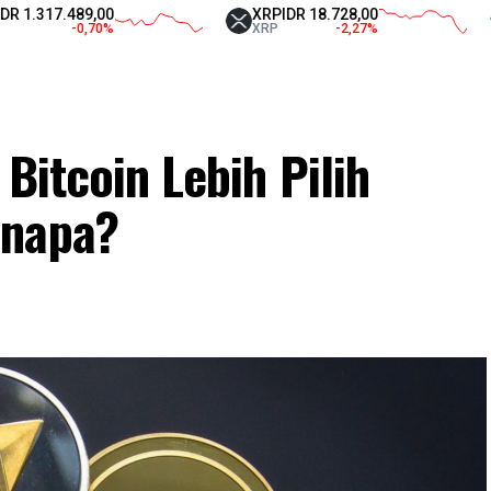
.489,00
XRP
IDR 18.728,00
Tethe
-0,70
%
XRP
-2,27
%
USDT
 Bitcoin Lebih Pilih
enapa?