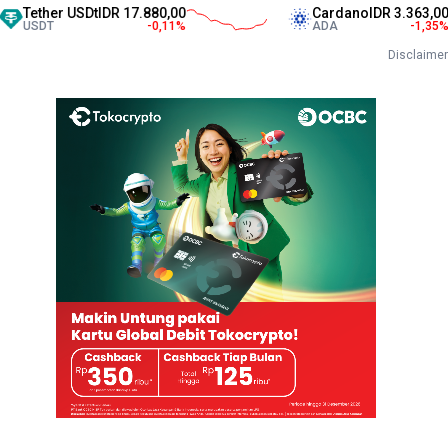
r USDt
IDR 17.880,00
Cardano
IDR 3.363,00
-0,11
%
ADA
-1,35
%
Disclaimer