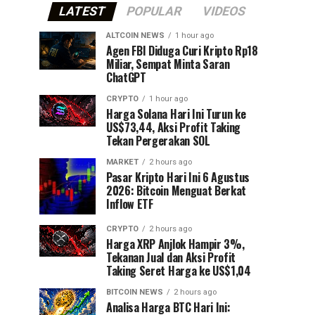
LATEST
POPULAR
VIDEOS
ALTCOIN NEWS
1 hour ago
Agen FBI Diduga Curi Kripto Rp18
Miliar, Sempat Minta Saran
ChatGPT
CRYPTO
1 hour ago
Harga Solana Hari Ini Turun ke
US$73,44, Aksi Profit Taking
Tekan Pergerakan SOL
MARKET
2 hours ago
Pasar Kripto Hari Ini 6 Agustus
2026: Bitcoin Menguat Berkat
Inflow ETF
CRYPTO
2 hours ago
Harga XRP Anjlok Hampir 3%,
Tekanan Jual dan Aksi Profit
Taking Seret Harga ke US$1,04
BITCOIN NEWS
2 hours ago
Analisa Harga BTC Hari Ini: