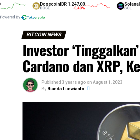
Dogecoin
IDR 1.247,00
Solana
IDR 1.317
DOGE
-0,40
%
SOL
Powered By
BITCOIN NEWS
Investor ‘Tinggalkan’
Cardano dan XRP, K
Published
3 years ago
on
August 1, 2023
By
Bianda Ludwianto