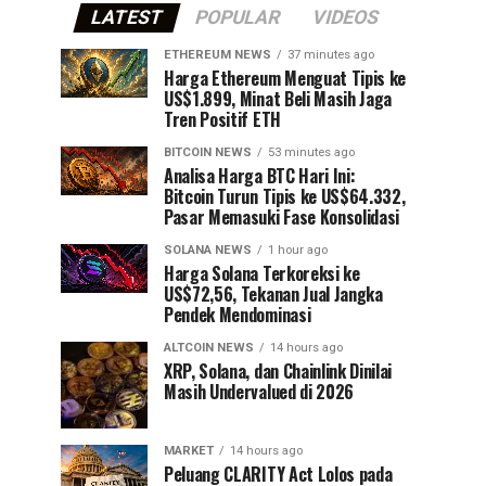
LATEST
POPULAR
VIDEOS
ETHEREUM NEWS
37 minutes ago
Harga Ethereum Menguat Tipis ke
US$1.899, Minat Beli Masih Jaga
Tren Positif ETH
BITCOIN NEWS
53 minutes ago
Analisa Harga BTC Hari Ini:
Bitcoin Turun Tipis ke US$64.332,
Pasar Memasuki Fase Konsolidasi
SOLANA NEWS
1 hour ago
Harga Solana Terkoreksi ke
US$72,56, Tekanan Jual Jangka
Pendek Mendominasi
ALTCOIN NEWS
14 hours ago
XRP, Solana, dan Chainlink Dinilai
Masih Undervalued di 2026
MARKET
14 hours ago
Peluang CLARITY Act Lolos pada