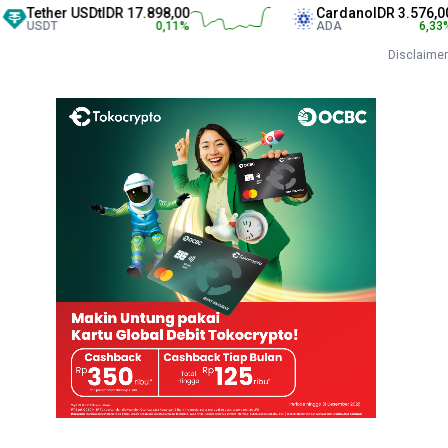
her USDt
IDR 17.898,00
Cardano
IDR 3.576,00
T
0,11
%
ADA
6,33
%
Disclaimer