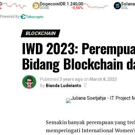
Dogecoin
IDR 1.240,00
Solana
IDR 1.3
DOGE
-0,56
%
SOL
Powered By
BLOCKCHAIN
IWD 2023: Perempuan
Bidang Blockchain d
Published
3 years ago
on
March 8, 2023
By
Bianda Ludwianto
Semakin banyak perempuan yang terl
memperingati International Women’s